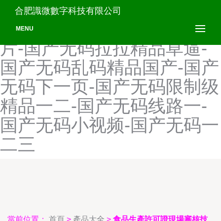
国产无码www在线观看-国
合肥識微數字科技有限公司
产无码高中生-国产无码黄色
MENU
片-国产无码拉拉精品草逼-
国产无码乱码精品国产-国产
无码下一页-国产无码限制级
精品一二-国产无码线路一-
国产无码小视频-国产无码一
二三
當前位置：
首頁
>
產品大全
>
食品生產許可證現場審核技