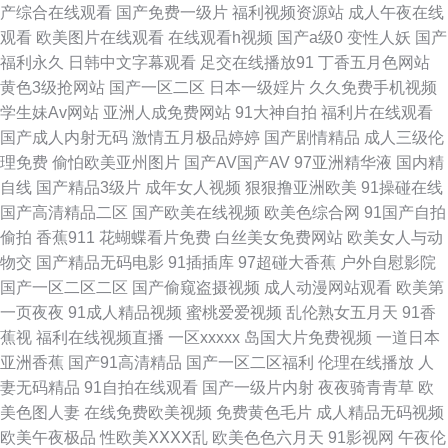
产综合在线观看
国产免费一级片
福利视频资源站
成人午夜在线
观看
欧美图片在线观看
在线观看h视频
国产a级0
变性人妖
国产
综合19p 三级专区 影音先锋色情影院 www日日干 激情伊人 日本女优婷婷 午
福利永久
日韩中文字幕观看
足交在线播放91
丁香五月色网站
黄色3级抢网站
国产一区二区
日本一级婬片
久久免费手机视频
夜黄色剧场 91n成人网站 超碰婷婷东京热 国产精品欧美二区 九一福利区 人
学生妹Av网站
亚洲人成免费网站
91大神自拍
福利片在线观看
国产成人内射无码
激情五月极品婷婷
国产剧情精品
成人三级伦
碰人操 日韩三级有码 中文字幕欧美专区 97超碰人人干 日韩肏屄一线天 后入
理免费
偷怕欧美亚州图片
国产AV国产AV
97亚洲精华液
国内精
自线
国产精品3级片
成年女人视频
狠狠撸亚洲欧美
91操碰在线
在线 日韩欧美有码另类 尤物视频官网 91丝袜 www瑟瑟 国产免费情爱视频
国产高清精品二区
国产欧美在线视频
欧美色综合网
91国产自拍
偷拍
香蕉911
花蝴蝶看片免费
白丝美女免费网站
欧美女人与动
久草社区视频 青青草欧美在线 伪娘ts 91经典视频观看 肏逼社区 豆花AV在视
物交
国产精品无码电影
91插插库
97超碰大香蕉
户外自慰影院
国产一区二区二区
国产偷窥盗摄视频
成人动漫网站观看
欧美第
韩国AA片 久久青青无码 男人色在线豆花 深夜福利导航链接 91精选 97资源
一页夜夜
91成人精品视频
蜜桃爱爱视频
乱伦熟女五月天
91香
蕉视
福利在线视频直播
一区xxxxx
岛国大片免费视频
一道日本
网站 www啪啪 超碰碰激情 国产色精品日韩 另类综合19p 欧美有码一区二区
亚洲香蕉
国产91高清精品
国产一区二区福利
伦理在线播放
人
妻无码精品
91自拍在线观看
国产一级片内射
夜夜骑青青草
欧
无码3级片 在线观看色 91在线视频精品 超踫成人91 精品兔费产品精品 熟女
美色图人妻
在线免费欧美视频
免费黄色毛片
成人精品无码视频
欧美午夜极品
性欧美ⅩⅩⅩⅩ乱
欧美色色六月天
91影视网
午夜伦
人妻一二区 91传媒色网站 99精品福利 国产精品狼友社 精品91在线观看 青