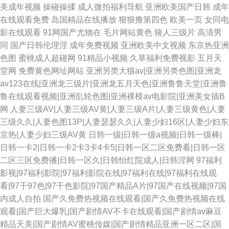
美成年视频
操碰操揉
成人微拍福利导航
亚洲欧美国产日韩
成年
在线观看免费
岛国精品在线播放
狠狠撸第四色
欧美一页
女同电
影在线观看
91网国产尤物在
毛片网站黄色
狼人三级片
高清男
同
国产日韩伦理淫
成年免费视频
亚洲欧美中文视频
东京热亚洲
色图
蜜桃成人超碰网
91精品小视频
久草福利免费视影
五月天
堂网
免费黄色网址网站
亚洲另类大猫av|亚洲另类色图|亚洲龙
av123在线|亚洲龙三级片|亚洲龙五月天色|亚洲鲁鲁天堂|亚洲鲁
鲁在线观看视频|亚洲乱轮色图|亚洲裸模av电影院|亚洲美女插B
网
人妻三级AV|人妻三级AV黄|人妻三级A片|人妻三级黄色|人妻
三级久久|人妻色图13P|人妻瑟瑟久久|人妻少妇16区|人妻少妇东
京热|人妻少妇三级AV黄
日韩一级|日韩一级a视频|日韩一级棒|
日韩一卡2|日韩一卡2卡3卡4卡5|日韩一区二区免费看|日韩一区
二区三区免费播|日韩一区久|日韩怡红院成人|日韩淫网
97福利
影视|97福利影院|97福利影院在线|97福利在线|97福利在线观
看|97干97色|97干色影院|97国产精品A片|97国产在线视频|97国
内成人自拍
国产久免费热视频在线观看|国产久免费热视频在线
观看|国产巨大爆乳|国产剧情AV不卡在线观看|国产剧情av麻豆
精品天美|国产剧情AV蜜桃传媒|国产剧情精品亚洲一区二区|国