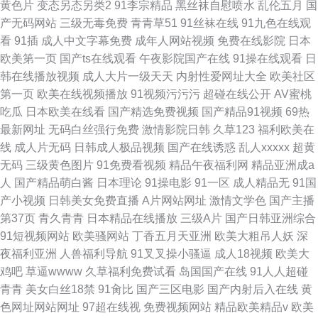
黄色片
变态另态另类2
91李宗精品
黑丝袜自慰喷水
乱伦五月
国
产无码网站
三级无毒免费
青青草51
91丝袜在线
91九色在线观
看
91插
成人中文字幕免费
成年人网站视频
免费在线影院
日本
欧美第一页
国产ts在线观看
午夜影院国产在线
91操在线观看
日
韩在线播放视频
成人大片一级天天
内射性爱网址大全
欧美社区
第一页
欧美在线视频播放
91视频污污污
超碰在线公开
AV蜜桃
吃瓜
日本欧美在线看
国产精选免费视频
国产精品91视频
69热
最新网址
无码白丝强行免费
激情影院日韩
久草123
福利欧美在
线
成人片无码
日韩成人极品视频
国产在线诱惑
乱人xxxxx
超黄
无码
三级黄色图片
91免费看视频
精品午夜福利网
精品亚洲成a
人
国产精品萌白酱
日本理论
91操电影
91一区
成人精品无
91国
产小视频
日韩美女免费直播
A片网站网址
激情文学色
国产主播
第37页
青久青青
日本精品在线播放
三级A片
国产日韩亚洲综合
91短视频网站
欧美骚网站
丁香五月天亚洲
欧美大粗吊人妖
深
夜福利亚洲
人兽福利导航
91叉叉操小骚逼
成人18视频
欧美大
鸡吧
草逼wwww
久草福利免费试看
岛国国产在线
91人人超碰
青青
美女白丝18禁
91肏比
国产三区电影
国产内射后入在线
黄
色网址网站网址
97超在线视
免费视频网站
精品欧美精品v
欧美