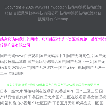
Copyright © 2026
www.resinwood.cn
技術轉讓與技術維護
服務
合肥識微數字科技有限公司
技術轉讓與技術維護服務
版權所有
Sitemap
感谢您访问我们的网站，您可能还对以下资源感兴趣：岳阳埔都
传媒广告有限公司
国产无码www在线观看|国产无码高中生|国产无码黄色片|国产无
码拉拉精品草逼|国产无码乱码精品国产|国产无码下一页|国产无
码限制级精品一二|国产无码线路一|国产无码小视频|国产无码一
二三
网站地图
日本一级大片
微拍福利在线观看
91香蕉APP
国产二区三区
国
91ri精品 美女天天肏 超碰大神 黄涩91大片 蜜芽自拍网 欧洲激情综合 三级三
产精品性
乱伦种子
美国伦理大片
国产二区在线观看
美女伦理视
频
福利偷拍小视频
91社区国产
丁香五月天堂
欧美变态一区
国
级久久香港 做爱片导航 99视频国产在线 国产豆花AV区 韩国美女做爱 另类