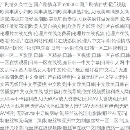
产剧情久久性色|国产剧情麻豆md0061|国产剧情在线涩涩视频
欧美丰满少妇|欧美丰满熟妇|欧美丰满熟妇性大|欧美丰满熟女操
逼|欧美疯狂做受高潮|欧美疯狂做受喷水|欧美疯狂做爰高潮|欧美
疯狂做爰高清|欧美夫妻自拍交换|欧美浮力影院
伦理片在线韩国|
伦理片在线免费|伦理片在线免费看|伦理片在线视频|伦理片在线
收看|伦理片在线网站|伦理片在线影院|伦理片中文字幕|伦理情感
电影HD|伦理秋霞电院百
日韩一内射海角|日韩一区二区视频|日
韩一区二区影院|日韩一区精品|日韩一区视频|日韩一区在线|日韩
一区在线观看|日韩一区在线视频|日韩一中文字幕|日韩伊人网
中
文乱码字慕人妻熟女人妻|中文伦理片最新最好看|中文毛片无遮
挡高潮免费|中文免费国产在线观看|中文幕无线码中文字夫妻|中
文幕无线码中文字蜜桃|中文欧美|中文欧美日韩|中文欧美日韩在
线播放|中文欧美在线
微拍福利在线导航|微拍视频爱福利成人网|
无码av不卡福利成人|无码AV成人资源站|无码AV大香线蕉|无码
AV大香线蕉伊|无码AV大香线蕉伊人|无码AV大香线蕉伊色|无码
AV福利|无码av集中导航网站
制服丝袜伦理电影|制服丝袜无码|
制服丝袜无码第二页|制服丝袜亚洲中文|制服丝袜一区二区|制服
丝袜尤物|制服丝袜在线视频|制服丝袜在线中文|制服诱惑一区|制