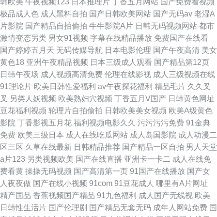
韩欧美
午夜视频123
日本推理片
丁香五月网站
国产免费看视频
极品成人色
成人黑料自拍
国产日韩欧美网站
国产无码av
老湿A
片影院
国产精品自拍偷拍
牛牛影院A片
日韩无码视频网站
都市
激情变态另类
男女91视频
字幕在线精品播放
免费国产在线看
国产婷婷五月天
无码传媒导航
日本电影伦理
国产午夜高清
美女
黄色18
亚洲午夜精品视频
日本三级成人观看
国产精品第12页
日韩午夜场
成人视频高清免费
伦理在线影视
成人三级视频在线
91理论片
欧美日韩性爱福利
av午夜探花福利
精品毛片
久久叉
叉
另类人妖视频
欧美熟妇穴视频
丁香五月V国产
日韩黄色网址
豆花福利视频
轮理片自拍偷拍
日韩欧美美女视频
欧美A级黄色
影院
丁香影视五月花
福利视频电影久久
污污污污免费
91金典
免费
欧美三级日本
成人在线吃瓜网站
成人岛国影院
成人动漫二
区三区
久草在线最新
日韩精品推荐
国产精品一区自拍
男人天堂
a片123
另类视频欧美
国产在线直播
亚洲卡一卡二
成人在线免
费看黄
操操无码视频
国产高清第一页
91国产在线播放
国产女
人夜夜做
国产在线小视频
91com
91豆花成人
哪里有A片网址
精产国品
香蕉视频国产精品
91九色福利
成人国产无线视
欧美
日韩性生活片
国产伦理剧
国产精品无套无码
成年人网站免费
国