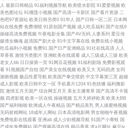
人
最新日韩精品
91福利视频导航
欧美喷水影院
91爱爱视频
欧
美色图论坛
91榴莲小视频
国产高清一卡新区
国产看片资源
二
视频 91黄色网入口一 超碰日日夜夜 九九热六 欧美在线电影群P 69av福利 操
色吧97资源站
欧美日韩另类0
91华人
国产日韩一区二区
日本网
站在线免费
免费潮喷
91原创国产视频
成人吃瓜福利
国产在线9
人妖网 黄色地址五月天 青青草福利导航 偷拍拍自超碰 91超碰综合 av一区二
操碰高清免费视频
午夜电影全集
国产AV无码
人妻系列
爱豆传
媒倩女幽魂
超清国产剧大全
91中文字幕在线
免费在线小视频
区三区 国产精品久久AⅤ 欧美A片大香蕉 偷拍一区二区 最新黄色亚洲网址 丁
吃瓜福利小视频
免费91
国产日产亚洲精品
91社在线高清
人人
草香蕉
激情另类图片
亚洲欧美在线观看
成人三级成人三级
欧美
香五香天堂网 九一自拍 青青草导航 婷婷五月天久久 91传媒专区 www豆花
老女人bb
日日操第一页
91网豆花视频
91福利剧场
免费影视观
看
91视频国产自拍
国产美女在线视频
欧美又大
无码四虎
女同
51 国产精品传媒1 蜜桃视频黑料网 熟妇人妻视频 91白丝国产 成人小网站 青
激吻视频
极品性爱导航
欧美国产拳交喷奶
中文字幕第三页
超碰
成人影视
欧美日韩中文一区
手机看片1204
91色快播
福利撸影
娱乐91伦理 97超碰性爱 成人伊人丫视频 久草美女视频 四虎色影音 91一起c
院
激情五月天国产
综合网五月天
美女主播青草
国产高清不卡视
频
四虎影视
欧美一区在线
操碰视频
五月天婷婷欧美
欧美大BB
国产69麻豆 老司机亚洲影院 日本在线AB 性爱黄色一级网站 97超碰总站 国
国产福利啪啪
欧洲成人午夜精品
国产精品美乳
男人操蜜桃视频
无码射精网站
18成年人网站
日本高清电影网
男女啪啪午夜视频
产成人久草 老湿机x私人69 日韩αⅴ 亚洲色图28 www91爱爱 玖玖热玖玖玖
免费电影在线观看
亚洲ab
成人少妇视频导航
91国产小青蛙
国
产成年免费网站
国产视频高清在线
精品香蕉
求a片网址
麻豆tv