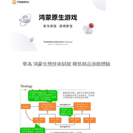
華為 鴻蒙生態技術賦能 構筑精品游戲體驗