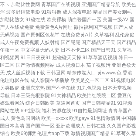
不卡
加勒比性爱网
青草国产在线视频
亚洲国产精品导航
欧美色
淫
波多野结依电影
91狠狠撸
成人深夜电影
精品国产美女剃毛
娱乐91论坛 探花色色18 伊人久久黑料 91久要 99热天天草 成人国产精品 国
加勒比熟女
91碰在线
欧美裸模
萌白酱国产一区
美国一级AV
国
产人在线成免费
免费黄色A片网址
微拍福利国产视频
国产人成
产午夜在线 九一视频免费看 欧美岛国网站 日韩A片做爱网站 午夜影院6018
无码视频
国产原创区色花堂
在线免费黄A片
久草福利
乱伦家庭
成人午夜免费视频
人妖射精
国产屁屁
国产精品天干天
国产精品
69成人网站 a片另类 国产爱豆传媒A片 久久理论婷婷网 欧美色噜噜网 四虎
午夜一区
中文字幕无码人妻
日本不卡二区
国产日韩91
久草福
利视频网
91日日夜夜91
超碰碰天天操
91草草酒店视频
韩日一
探花社区 在线观看成人网站 99热超碰在线 超踫成人91 国产传媒A片 日本毛
区二区
国产激情视频网站
成人视频日本
茄子视频污
亚洲色欲天
天
成人丝瓜视频下载
日韩逼网
精东传媒入口
黄wwww色
香港
荣荣 香蕉视频污下载 51福利社 91重口味视频 白丝喷水后入 国产日本91在
伦理电影在线
成人影院在线播放
欧美足交一区二区
91视频电影
另类四虎
亚洲东京热
国产不卡在线
91九色视频
日本天堂视频
线 久久精点视频 欧美性爱在线 五月天福利影院 超碰92探花 国产一二不卡
导航
日本三级光棍影院
91大神精品
欧美怡红院院二区
爱豆传
媒观看网站
综合日韩欧美
草逼网首页
国产日韩精品91
91视频
久草社区在线观看 欧美日韩国产电影 51自拍网 97资源欧美 超碰有码在线 国
网站在线
69性影院
福利资源在线
91自拍最新网址
青青草国产
成人
黄色岛国网站
欧美一xxxxx
欧美gayv
91色情激情网
中国韩
产精品爽歪歪 精品熟女一区二区 91大神磁力 成人無碼視頻 国产精品艹 黄色
国日本高清
国产国产一区
亚洲欧洲成人
日韩在线
久久国产影视
综合
欧美69潮喷
伦理片app下载
激情视频国产精品
91草莓久草
污视频在线观 欧美色网导航 三级片日韩有码 亚洲探花在线观看 91视频网页