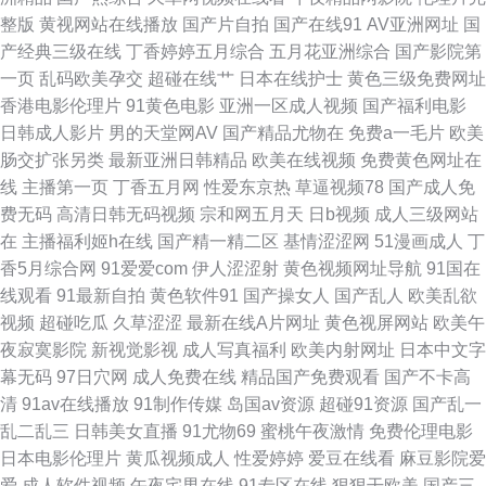
涩涩爱com 91看片免费下载 超碰在线c66 久久五月亭 日韩A片做爱网站 91
整版
黄视网站在线播放
国产片自拍
国产在线91
AV亚洲网址
国
产经典三级在线
丁香婷婷五月综合
五月花亚洲综合
国产影院第
黄色软件 丰满人妻无码 欧美草逼网 午夜青青草一区 91香蕉蜜桃 国产91视频
一页
乱码欧美孕交
超碰在线艹
日本在线护士
黄色三级免费网址
香港电影伦理片
91黄色电影
亚洲一区成人视频
国产福利电影
网站 黄色先锋资源 日本中文视频 91V精品 大香蕉AV网 蜜桃91视频 五月花
日韩成人影片
男的天堂网AV
国产精品尤物在
免费a一毛片
欧美
肠交扩张另类
最新亚洲日韩精品
欧美在线视频
免费黄色网址在
社区电影 阿v在线观看 激情福利午夜 日本不卡AC 伊人影院能玩av 操碰97
线
主播第一页
丁香五月网
性爱东京热
草逼视频78
国产成人免
费无码
高清日韩无码视频
宗和网五月天
日b视频
成人三级网站
免费看91网站 午夜老湿机福利 99超碰麻豆 精品第9页 日韩无码四区 91大神
在
主播福利姬h在线
国产精一精二区
基情涩涩网
51漫画成人
丁
香5月综合网
91爱爱com
伊人涩涩射
黄色视频网址导航
91国在
合集在线 成人黄色说网 久久露脸视频 日韩伦理在线观看 91成年人观看 超碰
线观看
91最新自拍
黄色软件91
国产操女人
国产乱人
欧美乱欲
视频
超碰吃瓜
久草涩涩
最新在线A片网址
黄色视屏网站
欧美午
在97人人操 久草精品在线 视频网站18污 91在线破处 91色站 青青伊人视频
夜寂寞影院
新视觉影视
成人写真福利
欧美内射网址
日本中文字
幕无码
97日穴网
成人免费在线
精品国产免费观看
国产不卡高
一级a黄 变态AV导航网 激情午夜福利 少妇午夜影院 91色情软件 岛国夜夜爱
清
91av在线播放
91制作传媒
岛国av资源
超碰91资源
国产乱一
乱二乱三
日韩美女直播
91尤物69
蜜桃午夜激情
免费伦理电影
欧美天堂乱码 18香蕉 超碰网址 久久伊人狼人 色香蕉网站 日韩无毛
日本电影伦理片
黄瓜视频成人
性爱婷婷
爱豆在线看
麻豆影院爱
爱
成人软件视频
午夜宅男在线
91专区在线
狠狠干欧美
国产三