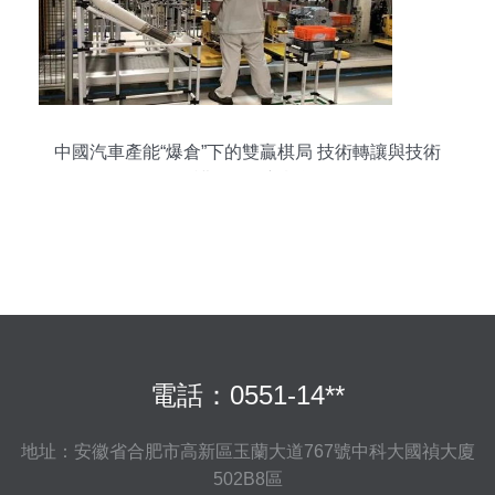
中國汽車產能“爆倉”下的雙贏棋局 技術轉讓與技術
維護服務的新機遇
電話：0551-14**
地址：安徽省合肥市高新區玉蘭大道767號中科大國禎大廈
502B8區