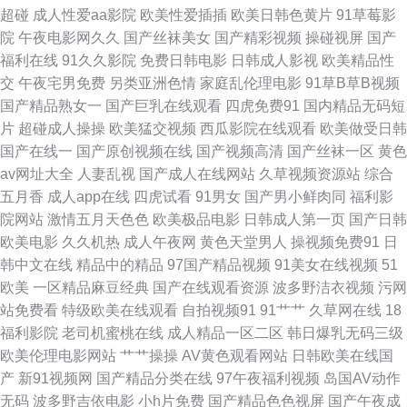
超碰
成人性爱aa影院
欧美性爱插插
欧美日韩色黄片
91草莓影
院
午夜电影网久久
国产丝袜美女
国产精彩视频
操碰视屏
国产
wwwcn色 国产110页浮力 另类亚洲色图 三级片操逼 亚洲第一夜 91极品反差
福利在线
91久久影院
免费日韩电影
日韩成人影视
欧美精品性
交
午夜宅男免费
另类亚洲色情
家庭乱伦理电影
91草B草B视频
国产性交网 麻豆福利社 人人搞超碰免费 婷婷基地qvod 亚洲天堂综合网 91
国产精品熟女一
国产巨乳在线观看
四虎免费91
国内精品无码短
片
超碰成人操操
欧美猛交视频
西瓜影院在线观看
欧美做受日韩
午夜电影院 成人A大片 国精品久久 久久综合色网 51性爱视频 AV网地址 国产
国产在线一
国产原创视频在线
国产视频高清
国产丝袜一区
黄色
av网址大全
人妻乱视
国产成人在线网站
久草视频资源站
综合
在线91网站 久久免费一二三 欧美日韩色图 天天干网 最新五月丁香网 AV很
五月香
成人app在线
四虎试看
91男女
国产男小鲜肉同
福利影
院网站
激情五月天色色
欧美极品电影
日韩成人第一页
国产日韩
很色 福利午夜偷拍 九九精品无码这里 青青草大香蕉福利 婷婷五月天99 91操
欧美电影
久久机热
成人午夜网
黄色天堂男人
操视频免费91
日
韩中文在线
精品中的精品
97国产精品视频
91美女在线视频
51
操 AV91网 东方AV成人影视 九一精品久久 人妖自慰网址 亚洲无码电源 91色
欧美
一区精品麻豆经典
国产在线观看资源
波多野洁衣视频
污网
站免费看
特级欧美在线观看
自拍视频91
91艹艹
久草网在线
18
精品网站 成人日韩 九一性爱免视频 欧美性交一区二区 四虎影院欧美系列 尤
福利影院
老司机蜜桃在线
成人精品一区二区
韩日爆乳无码三级
欧美伦理电影网站
艹艹操操
AV黄色观看网站
日韩欧美在线国
物福利导航 超碰97av 国模91 美国一级毛卡 日韩国产久久 午夜在线视频导
产
新91视频网
国产精品分类在线
97午夜福利视频
岛国AV动作
无码
波多野吉依电影
小h片免费
国产精品色色视屏
国产午夜成
航 97超碰在线免费 国产精品日韩欧美 狼友秘密入口 日韩精品影片 午夜香蕉