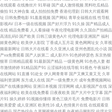
日韩黄色影院 亚洲欧洲av 97免费超碰 国产91青青视频 久久精品妻 日韩操
在线观看
在线撸丝片
91草碰
国产成人激情视频
黑料吃瓜精品
偷拍
91大神合集
成人拍拍拍免费
香港伦理剧
日韩大片观看网
逼电影 尤物网站91 97资源站超碰 国产性爱精品一区 欧美精品浮力影院 无码
址
日韩免费电影
91羞羞视频
国产网站
青草全福视在线
性导航
影视AV
日本一级在线视频
国产好片浮力
91久操
国产精品成人
破解版 91视频回放 成人淫移在线观看 精品在线日本有码 青青网站 亚州一片
在线
精品免费看
人人看操碰
午夜伦理电影网
久久国自产拍精品
高清乱码0
国产欧美
日韩三级黄色A片
伦理电影亚洲国产
福利
91综合影院 国产视频第69页 人人干97 亚洲另类小说欧美 四虎色导航 东方
姬黄色网址
欧美伊人影院
丁香成人五月花
黄色网网址女
久草视
频最新网址
日韩大片在线看
久久亚洲人成
亚州色图乱伦小说
国
四虎 老湿机网午夜 瑟瑟五月天 91精品网 豆花tv在线 久热官网 天天干天天日
产va免费观看
国产人妖第二
成人影片h
91色婷婷瑟色
东京热狠
狠草
日韩精品观看
91最新国产精品
一级黄色网
91色色人妻
都
本 AV色先锋 国模日韩国产 欧美AA潮喷 深夜福利在线91 91搞熟妇 肏肏肏肏
市激情婷婷
91精品国产91
云涩福利在线导航
91视色
午夜福利
在线网站
91直播
91处女
伊人网青青草
国产又爽又黄又无
久草
韩国福利电影网 欧美一级肛交 午夜青青草一区 超碰99在线观看 久久人国产
福利资源网
东方成人在线
国产一级免费大片
成年免费视频网站
国产在线播放网站
亚洲日本视频
淫淫网网
成人影视国产在线
深
日韩A∨ 中文字幕狠狠干 超碰在视 91黑丝射 美女奸三级 天天干天天干 91桃
夜福利网址
欧美在线免费看
日夜夜欧美
国产大片中文字幕
国产
片91
操久婷婷
91视频你懂得
黄色三级片毛片
免费电影片
日韩
色黑丝 国产传媒第九页 欧美性爱激情综合 最新超碰97 成人91 久久丁香网
欧美爱爱
成人亚洲区
欧美性16
成人色情黄片在线
在线观看亚
洲精品
国产热综合
久草网视频在线看
午夜精品网影院
伦理片完