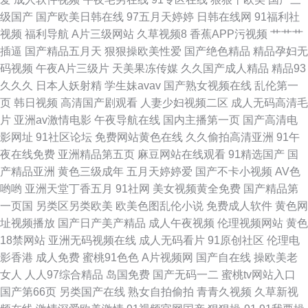
级国产
国产欧美日韩在线
97五月天婷婷
日韩在线网
91福利社
视频
福利导航
A片三级网站
久草视频8
香蕉APP污视频
艹艹艹
插逼
国产精品五月天
狠狠操欧美性爱
国产绝色精品
精品孕妇无
码视频
午夜A片三级片
天美果冻传媒
久久国产成人精品
精品93
久久久
日本人妖射精
学生妹avav
国产熟女视频在线
乱伦第一
页
韩日视频
高清国产剧观看
人妻少妇视频二区
成人无码高清毛
片
亚洲av激情电影
午夜导航在线
国内主播第一页
国产高清电
影网址
91社区论坛
免费网站黄色在线
久久偷拍高清亚洲
91午
夜在线免费
亚洲精品第五页
麻豆网站在线观看
91精选国产
国
产精品亚洲
黄色三级成年
五月天婷婷爱
国产不卡小视频
AV色
哟哟
亚洲天堂丁香五月
91社网
美女视频黄全免费
国产精品第
一页国
另类区另类欧美
欧美色图乱伦小说
免费成人软件
黄色网
址视频播放
国产日产美产精品
成人午夜视频
伦理视频网站
黄色
18禁网站
亚洲无码视频在线
成人无码看片
91原创社区
伦理电
影香港
成人免费
蜜桃91色色
A片视频网
国产自在线
操欧美老
女人
人人97综合精品
岛国免费
国产无码一二
蜜桃tv网站入口
国产第66页
另类国产在线
熟女自拍偷拍
青青久视频
久草新视