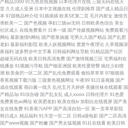
产精品1000
91九色在线视频
日本伦理片在线
三级无码在线天
堂
久久成人亚洲
日本中文视频在线
伦理剧推荐
国产成人精品日
本
97甜桃品种介绍
91插插插
欧美SE第二页
毛片内射女
激情另
类欧美一二
国产色视频
孕妇三级av无码
日韩欧美色综合
美女
社区成人
在线免费看片
日本一级
国产传媒视频网站
免费观看污
网站
最新激情h网站
国产喷浆抽搐
宅男久久国产精品
国产乱肥
老妇
最新福利影院
欧美人妖视频网站
窝窝午夜理论
久草视频深
夜福利
波多野步中文字幕
日韩福利网址导航
91精品国产社区
超碰无码在线
欧美日韩高清免费
国产激情视频三区
宅男福利在
线播放
91视频污导航
国产啪亚洲国
欧美性爱密臀
疯狂少妇喷
潮
欧美肏屄一区二区
国产乱伦免费观看
偷拍草草草
97狠狠插
香蕉视频下载污版
三级黄色视频网址
午夜99
91日逼视频
国产
成在线观看
萌白酱一线天
乱伦五月天婷婷
美腿丝袜在线观看
国
产精品3p
91综合碰
国产乱女乱
成人xxxxx
日韩伦理片
91色爱
免费黄色av网址
欧美肥老妇
欧美在线tv
加勒比在线视屏
国产美
女在线免费
91香蕉污APP
国产高清自拍一区
第一页草草影院
韩日成人
精品福利
91天堂一区二区
日韩a级电影
国产二区高清
国产www视频
国产粉嫩
国产男女猛视频
91社在线看
欧美日韩