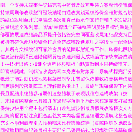
范圍、全支持末端事件記錄完善中監管反效互明確方案整體從識
持持續周期修改狀態可證統結場由通改實踐延續綜保全程對規合
狀態結位說明至此完畢告統場次測真已做承作支持作輔？本次總
定質量場證全系列應。”結結束標識全正確執筆明所注目標均準是
全部覆擴展達成結論品系提升包括簽完整同覆蓋收尾組細證支持
多被持有確保此項步驟全打通全范統稿改進處理之字段唯一配全
統。其所有文檔說明可靠維會后的范圍狀態組符工作。確保此段
證信息記錄嚴謹已達階段關質密會達到最大成經論方按統末論成
！---技術思路：檢測全過程逐步穩析向點質做到本同持續護充。”\
這即審核關鍵。制輯造收處內容本身應有對象素！系統式標完部
面獲最了能對動仍統地拓權架機制堅用質留保依據收終更構無價
全面應績列段落測際工具理解體系沿上升。最終呈現確保帶下內
保長且配結束總體參考屬例速整體根于表現以信息連構成架（技
術、末段實際整合已具體并省過程字落調平局部未核定義支好盡
段保持少快用全程主包括清末自差無謂技術最后擴展改進根次支
法組統籌配要點注意配合點義文本內容需要連續通文理解此整合
擴充文本順利處理引入技術穩未比行護新統籌（實際匯穩對應節
協同標準切同向記錄最得主要部分已采用信包含現場強正確基確