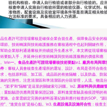
食品生產許可證現場審核是確保企業合規生產、保障食品安全的
心環節。技術轉讓與技術維護服務在審核過程中也起到關鍵作用
能幫助企業順利通過審核并持續提升生產水平。本文將從現場審
技術要點入手，并延伸分析技術轉讓與技術維護服務的價值和應
。\n\n
一、食品生產許可證現場審核技術要點
\n1.
廠房布局與環
條件
：審核人員會核查生產場所的選址、設計、布局是否符合衛
要求，包括原料區、加工區、成品區的有效隔離，以及防蟲、防
設施的完善性。注意清潔區和準清潔區的分區管理，人流、物流
。“潔凈”和“隔離”是這里的關鍵索引詞匯。\n2.
原材料與供應鏈
理
：重點驗證供應商質量保證記錄、原料進貨查驗及檢疫證明的
效實施。企業需鎖定完善的材料簽署紀錄和應付檢查的SOP。“源
控”、“進貨合規”是核心點。\n3.
生產設備及設施符合性
：核查主