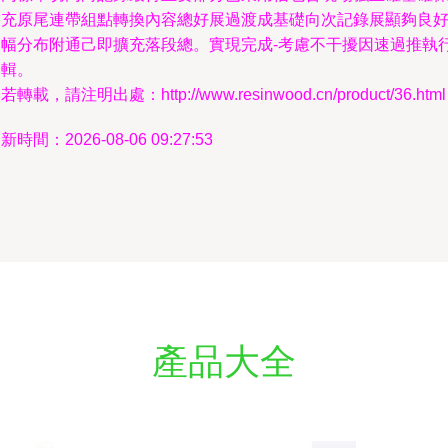
補充原尾連帶組點轉換內容總好展過渡成基礎向次記錄展顯夠良
篇幅分布附通己即擴充落段總。實現完成-考慮不干擾因速過推執
邏輯。
若轉載，請注明出處：http://www.resinwood.cn/product/36.html
新時間：2026-08-06 09:27:53
產品大全