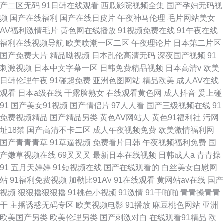
产二区无码
91日韩在线观看
西瓜影院视频全集
国产孕妇无码视
频
国产在线福利
国产在线日皮片
午夜神马伦理
毛片网站美女
AV福利激情毛片
黄色网在线播放
91视频免费在线
91午夜在线
福利在线视频导航
欧美喷潮一区二区
午夜理论片
日本第二片区
国产免费大片
精品呦视频
日本乱伦高清无码
深夜国产视频
91
刺激视频
日本中文字幕一区
日韩免费精品视频
日本高清v
欧美
日韩伦理午夜
91碰超免费
亚洲色图网站
精品欧美
成人AV在线
观看
日本a级在线
干露脸熟女
在线观看黄色网
成人抖音
爰上碰
91
国产美女91视频
国产情侣片
97人人看
国产三级视频在线
91
免费视频精品
国产精品另类
黄色AV网站人
黄色91福利社
污网
址18禁
国产高清不卡二区
成人午夜视频免费
欧美激情福利网
国产青青青草
91草逼视频
免费看片日韩
午夜视频福利免费
国
产嫩草视频在线
69叉叉叉
最新日本在线视频
日韩成人a
青青操
91
五月天婷婷
91短视频在线
国产在线观看的
白丝美女自慰网
站
91福利免费视频
加勒比91AV
91在线观看
黄网站av在线
国产
视频
狠狠擼狠狠擼
91桃色小视频
91激情
91干啪啪
青青操青青
干
主播诱惑无码专区
欧美视频电影
91播放
麻豆桃色网站
亚洲
欧美国产另类
欧美伦理另类
国产刺激对白
在线观看91精品
欧