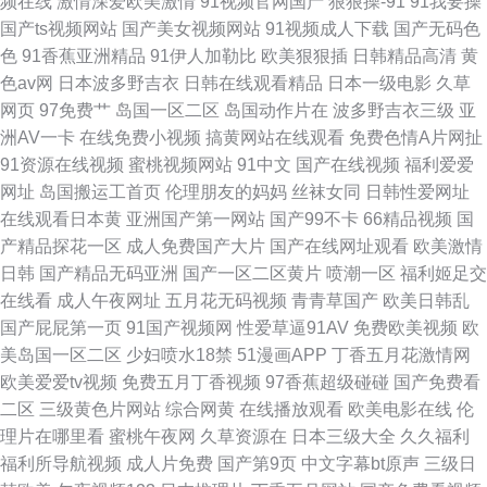
频在线
激情深爱欧美激情
91视频官网国产
狠狠操-91
91我要操
国产ts视频网站
国产美女视频网站
91视频成人下载
国产无码色
色
91香蕉亚洲精品
91伊人加勒比
欧美狠狠插
日韩精品高清
黄
色av网
日本波多野吉衣
日韩在线观看精品
日本一级电影
久草
网页
97免费艹
岛国一区二区
岛国动作片在
波多野吉衣三级
亚
洲AV一卡
在线免费小视频
搞黄网站在线观看
免费色情A片网扯
91资源在线视频
蜜桃视频网站
91中文
国产在线视频
福利爱爱
网址
岛国搬运工首页
伦理朋友的妈妈
丝袜女同
日韩性爱网址
在线观看日本黄
亚洲国产第一网站
国产99不卡
66精品视频
国
产精品探花一区
成人免费国产大片
国产在线网址观看
欧美激情
日韩
国产精品无码亚洲
国产一区二区黄片
喷潮一区
福利姬足交
在线看
成人午夜网址
五月花无码视频
青青草国产
欧美日韩乱
国产屁屁第一页
91国产视频网
性爱草逼91AV
免费欧美视频
欧
美岛国一区二区
少妇喷水18禁
51漫画APP
丁香五月花激情网
欧美爱爱tv视频
免费五月丁香视频
97香蕉超级碰碰
国产免费看
二区
三级黄色片网站
综合网黄
在线播放观看
欧美电影在线
伦
理片在哪里看
蜜桃午夜网
久草资源在
日本三级大全
久久福利
福利所导航视频
成人片免费
国产第9页
中文字幕bt原声
三级日