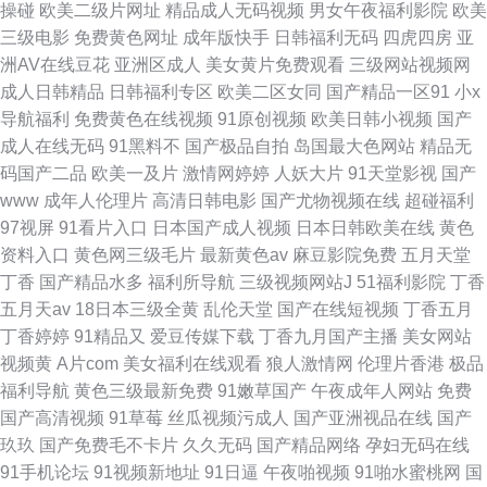
操碰
欧美二级片网址
精品成人无码视频
男女午夜福利影院
欧美
三级电影
免费黄色网址
成年版快手
日韩福利无码
四虎四房
亚
洲AV在线豆花
亚洲区成人
美女黄片免费观看
三级网站视频网
成人日韩精品
日韩福利专区
欧美二区女同
国产精品一区91
小x
导航福利
免费黄色在线视频
91原创视频
欧美日韩小视频
国产
成人在线无码
91黑料不
国产极品自拍
岛国最大色网站
精品无
码国产二品
欧美一及片
激情网婷婷
人妖大片
91天堂影视
国产
www
成年人伦理片
高清日韩电影
国产尤物视频在线
超碰福利
97视屏
91看片入口
日本国产成人视频
日本日韩欧美在线
黄色
资料入口
黄色网三级毛片
最新黄色av
麻豆影院免费
五月天堂
丁香
国产精品水多
福利所导航
三级视频网站J
51福利影院
丁香
五月天av
18日本三级全黄
乱伦天堂
国产在线短视频
丁香五月
丁香婷婷
91精品又
爱豆传媒下载
丁香九月国产主播
美女网站
视频黄
A片com
美女福利在线观看
狼人激情网
伦理片香港
极品
福利导航
黄色三级最新免费
91嫩草国产
午夜成年人网站
免费
国产高清视频
91草莓
丝瓜视频污成人
国产亚洲视品在线
国产
玖玖
国产免费毛不卡片
久久无码
国产精品网络
孕妇无码在线
91手机论坛
91视频新地址
91日逼
午夜啪视频
91啪水蜜桃网
国